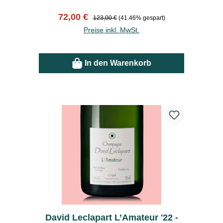
Verkaufspreis:
Regulärer Preis:
72,00 €
123,00 €
(41.46% gespart)
Preise inkl. MwSt.
In den Warenkorb
David Leclapart L’Amateur '22 -