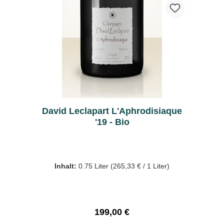
David Leclapart L'Aphrodisiaque
'19 - Bio
Inhalt:
0.75 Liter
(265,33 € / 1 Liter)
Regulärer Preis:
199,00 €