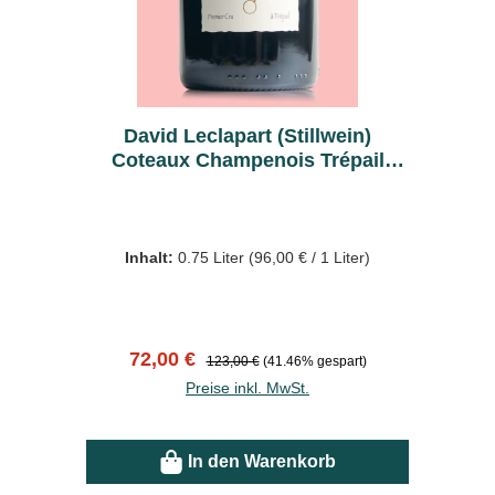
David Leclapart (Stillwein)
Coteaux Champenois Trépail
Rouge 2023 - Bio
Inhalt:
0.75 Liter
(96,00 € / 1 Liter)
Verkaufspreis:
Regulärer Preis:
72,00 €
123,00 €
(41.46% gespart)
Preise inkl. MwSt.
In den Warenkorb