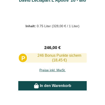
David Leclapart L'Apotre '20 - Bio
Inhalt:
0.75 Liter
(328,00 € / 1 Liter)
Regulärer Preis:
246,00 €
246 Bonus Punkte sichern
P
(18,45 €)
Preise inkl. MwSt.
In den Warenkorb