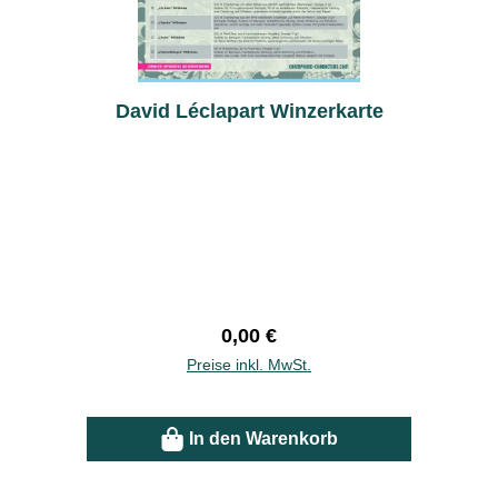
David Léclapart Winzerkarte
Regulärer Preis:
0,00 €
Preise inkl. MwSt.
In den Warenkorb