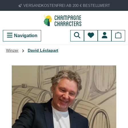
VERSANDKOSTENFREI AB 200 € BESTELLWERT
Zum Hauptinhalt springen
Du hast 0 Produ
Navigation
Winzer
David Léclapart