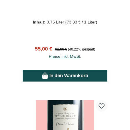
Bio
Inhalt:
0.75 Liter
(73,33 € / 1 Liter)
Verkaufspreis:
Regulärer Preis:
55,00 €
92,00 €
(40.22% gespart)
Preise inkl. MwSt.
In den Warenkorb