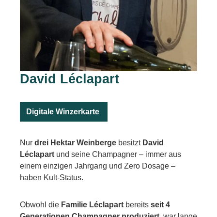
David Léclapart
Digitale Winzerkarte
Nur
drei Hektar Weinberge
besitzt
David
Léclapart
und seine Champagner – immer aus
einem einzigen Jahrgang und Zero Dosage –
haben Kult-Status.
Obwohl die
Familie Léclapart
bereits
seit 4
Generationen Champagner produziert
, war lange