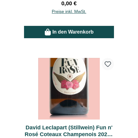
Regulärer Preis:
0,00 €
Preise inkl. MwSt.
In den Warenkorb
David Leclapart (Stillwein) Fun n'
Rosé Coteaux Champenois 2022 -