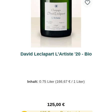
David Leclapart L’Artiste '20 - Bio
Inhalt:
0.75 Liter
(166,67 € / 1 Liter)
Regulärer Preis:
125,00 €