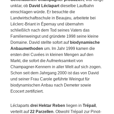
unklar, ob
David Léclapart
dieselbe Laufbahn
einschlagen würde. Er besuchte die
Landwirtschaftsschule in Beaujeu, arbeitete bei
Léclerc-Briant in Épernay und übernahm
schließlich nach dem Tod seines Vaters das
Familienweingut und gründete 1998 seine kleine
Domaine. David stellte sofort auf
biodynamische
Anbaumethoden
um. Im Jahr 1999 kamen die
ersten drei Cuvées in kleinen Mengen auf den
Markt, die sofort die Aufmerksamkeit von
Champagner-Kennern in aller Welt auf sich zogen.
Schon seit dem Jahrgang 2000 ist das von David
und seiner Frau Carole geführte Weingut für
biodynamischen Anbau nach Demeter sowie
Ecocert zertifiziert.
Léclaparts
drei Hektar Reben
liegen in
Trépail
,
verteilt auf
22 Parzellen
. Obwohl Trépail zur Pinot-