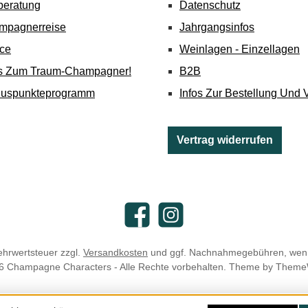
beratung
Datenschutz
mpagnerreise
Jahrgangsinfos
ice
Weinlagen - Einzellagen
's Zum Traum-Champagner!
B2B
nuspunkteprogramm
Infos Zur Bestellung Und 
Vertrag widerrufen
Facebook
Instagram
Mehrwertsteuer zzgl.
Versandkosten
und ggf. Nachnahmegebühren, wenn
6 Champagne Characters - Alle Rechte vorbehalten. Theme by
Theme