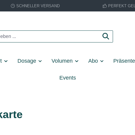
SCHNELLER VERSAND
PERFEKT GE
t
Dosage
Volumen
Abo
Präsent
Events
karte