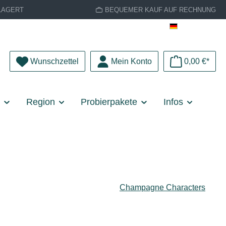
LAGERT
BEQUEMER KAUF AUF RECHNUNG
Deutsch
Du hast 0 Produkte auf dem Merkzettel
Wunschzettel
Mein Konto
0,00 €*
e
Region
Probierpakete
Infos
Champagne Characters