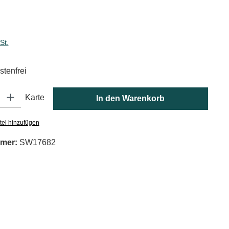
is:
St.
tenfrei
: Gib den gewünschten Wert ein oder benutze die Schaltflächen um die
Karte
In den Warenkorb
tel hinzufügen
mer:
SW17682