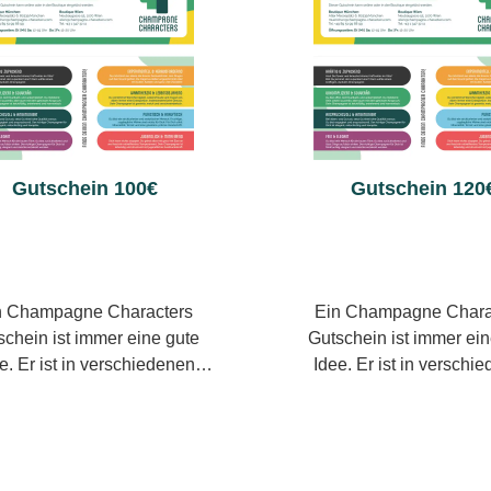
twendig.Nach dem Kauf
Download bereit – perfe
characters.com
kontaktieren Sie uns 
alten Sie Ihren Gutschein
spontane Anlässe. Sie
über info@champag
tisch per E-Mail. Zusätzlich
eine Grußbotschaft angeb
characters.com
teht er jederzeit in Ihrem
Emailadresse, so das
ndenkonto zum Download
Gutschein direkt an 
eit – perfekt für spontane
beschenkte Person über
nlässe.Sie können eine
wird und sogar einen W
Gutschein 100€
Gutschein 120
ßbotschaft angeben, eine
definieren, an dem der G
ailadresse, so dass der
zugestellt werden soll
Gutschein direkt an die
kostenlosen Versand bit
henkte Person übermittelt
Option "Versandkostenfr
und sogar einen Wunschtag
Gutscheine und Tickets"
n Champagne Characters
Ein Champagne Chara
ieren, an dem der Gutschein
Für einen besonders el
schein ist immer eine gute
Gutschein ist immer ei
ugestellt werden soll.Für
Auftritt können Sie die Zusatz-
erschiedenen
Idee. Er ist in verschiedenen
tenlosen Versand bitte die
Option "Gutschein per
ufen erhältlich und bietet die
Wertstufen erhältlich und b
ion "Versandkostenfrei für
wählen. Damit erhalten Sie Ihren
freie Wahl aus unserem
freie Wahl aus unse
utscheine und Tickets"
Gutschein zusätzlich in
ielfältigen Sortiment an
vielfältigen Sortimen
len.Für einen besonders
hochwertigen Mappe per
nzerchampagnern – vom
Winzerchampagnern – vo
nten Auftritt können Sie die
ideal zum stilvollen Übe