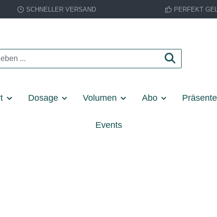
SCHNELLER VERSAND
PERFEKT GE
t
Dosage
Volumen
Abo
Präsent
Events