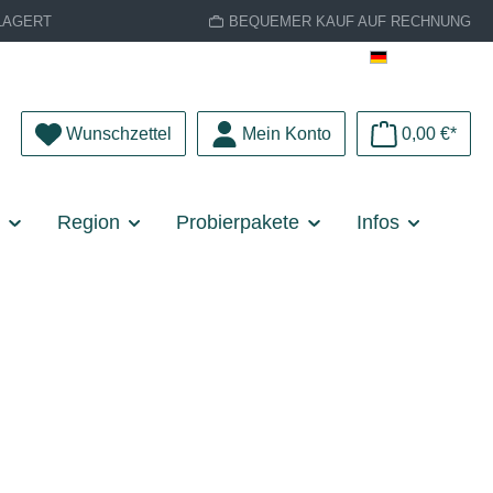
LAGERT
BEQUEMER KAUF AUF RECHNUNG
Deutsch
Du hast 0 Produkte auf dem Merkzettel
Wunschzettel
Mein Konto
0,00 €*
e
Region
Probierpakete
Infos