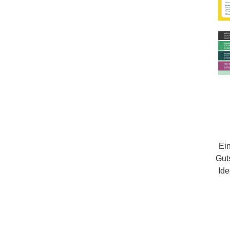
no
erh
automa
s
Ku
ber
A
Gru
Em
besc
wird 
Ei
defin
Gut
z
Idee. Er ist in v
kos
Wertst
Opt
G
v
wäh
Wi
elega