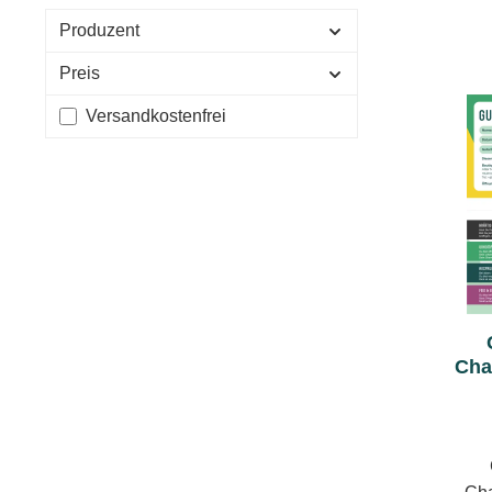
Produzent
Preis
Filter hinzufügen: Versandkostenfrei
Versandkostenfrei
Cha