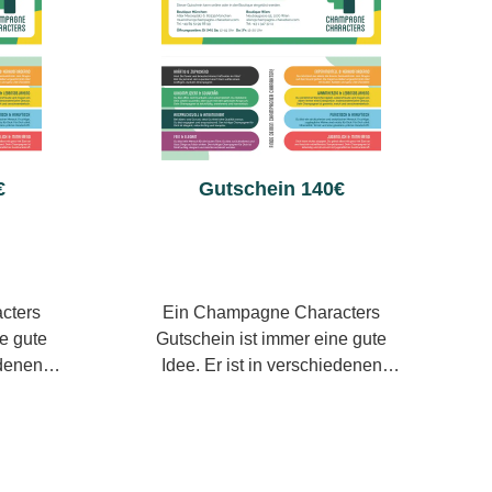
kt für
notwendig.Nach dem Kauf
bitte
characters.com
 können
erhalten Sie Ihren Gutschein
ne-
en, eine
automatisch per E-Mail. Zusätzlich
s der
steht er jederzeit in Ihrem
die
Kundenkonto zum Download
mittelt
bereit – perfekt für spontane
unschtag
Anlässe.Sie können eine
€
Gutschein 140€
utschein
Grußbotschaft angeben, eine
. Für
Emailadresse, so dass der
te die
Gutschein direkt an die
ei für
beschenkte Person übermittelt
 wählen.
wird und sogar einen Wunschtag
cters
Ein Champagne Characters
eganten
definieren, an dem der Gutschein
ne gute
Gutschein ist immer eine gute
zugestellt werden soll.Für
Idee. Er ist in verschiedenen
 Post"
kostenlosen Versand bitte die
ietet die
Wertstufen erhältlich und bietet die
Option "Versandkostenfrei für
rem
freie Wahl aus unserem
 einer
Gutscheine und Tickets"
t an
vielfältigen Sortiment an
 Post –
wählen.Für einen besonders
m
Winzerchampagnern – vom
rreichen
eleganten Auftritt können Sie die