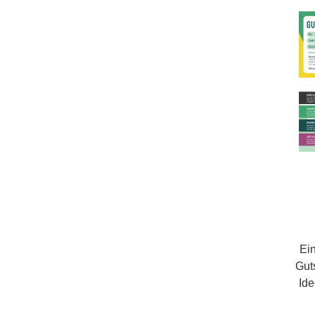
Gutsc
Zusä
I
Dow
spo
eine 
Em
besc
wird 
defin
zu
kos
Opt
Gutsc
Ei
Für 
Gut
Auftr
Idee. Er ist in v
Op
Wertst
wählen. Damit erhalt