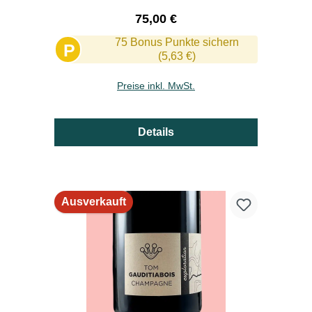
Regulärer Preis:
75,00 €
75 Bonus Punkte sichern
P
(5,63 €)
Preise inkl. MwSt.
Details
Ausverkauft