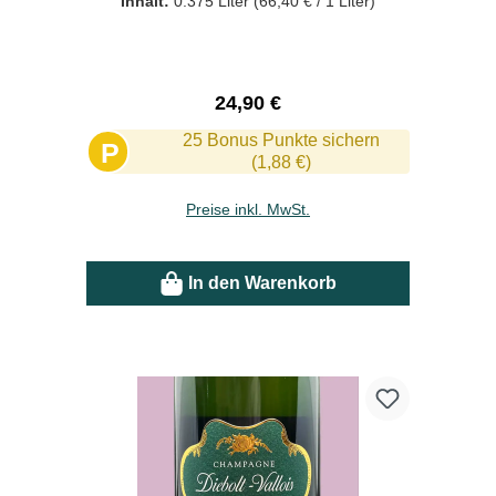
Inhalt:
0.375 Liter
(66,40 € / 1 Liter)
Regulärer Preis:
24,90 €
25 Bonus Punkte sichern
P
(1,88 €)
Preise inkl. MwSt.
In den Warenkorb