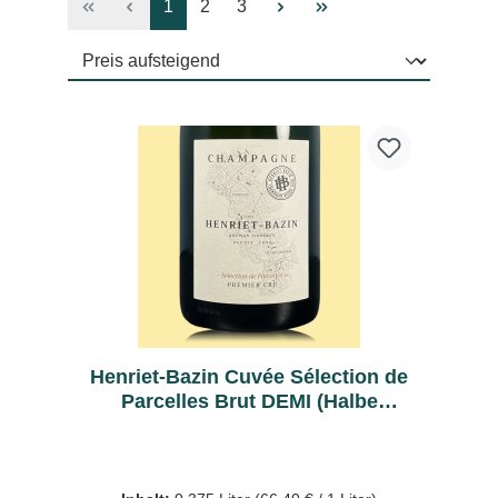
Seite
Seite
Seite
1
2
3
Henriet-Bazin Cuvée Sélection de
Parcelles Brut DEMI (Halbe
Flasche)