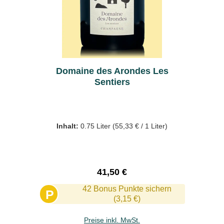
Domaine des Arondes Les
Sentiers
Inhalt:
0.75 Liter
(55,33 € / 1 Liter)
Regulärer Preis:
41,50 €
42 Bonus Punkte sichern
P
(3,15 €)
Preise inkl. MwSt.