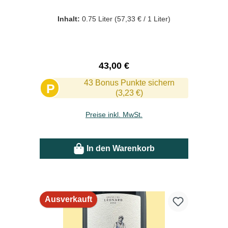
Inhalt:
0.75 Liter
(57,33 € / 1 Liter)
Regulärer Preis:
43,00 €
43 Bonus Punkte sichern
P
(3,23 €)
Preise inkl. MwSt.
In den Warenkorb
Ausverkauft