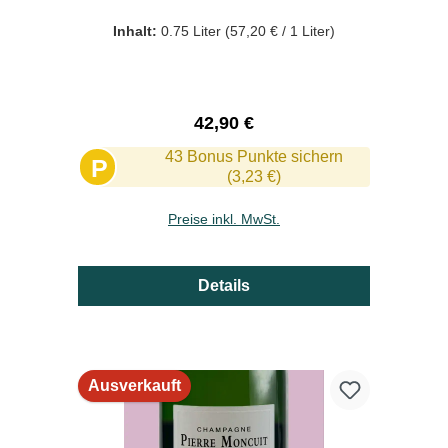
Inhalt:
0.75 Liter
(57,20 € / 1 Liter)
Regulärer Preis:
42,90 €
43 Bonus Punkte sichern
P
(3,23 €)
Preise inkl. MwSt.
Details
Ausverkauft