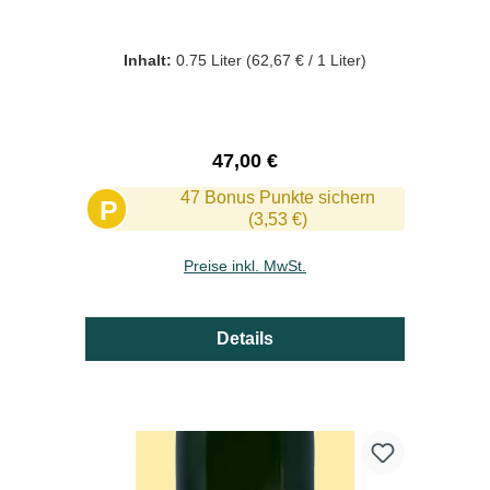
Inhalt:
0.75 Liter
(62,67 € / 1 Liter)
Regulärer Preis:
47,00 €
47 Bonus Punkte sichern
P
(3,53 €)
Preise inkl. MwSt.
Details