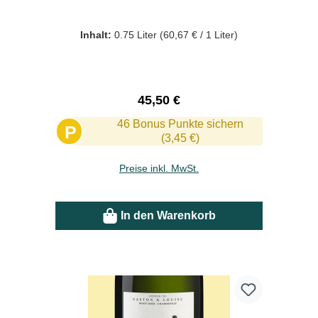
Inhalt:
0.75 Liter
(60,67 € / 1 Liter)
Regulärer Preis:
45,50 €
46 Bonus Punkte sichern
P
(3,45 €)
Preise inkl. MwSt.
In den Warenkorb