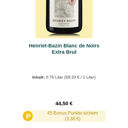
Henriet-Bazin Blanc de Noirs
Extra Brut
Inhalt:
0.75 Liter
(59,33 € / 1 Liter)
Regulärer Preis:
44,50 €
45 Bonus Punkte sichern
P
(3,38 €)