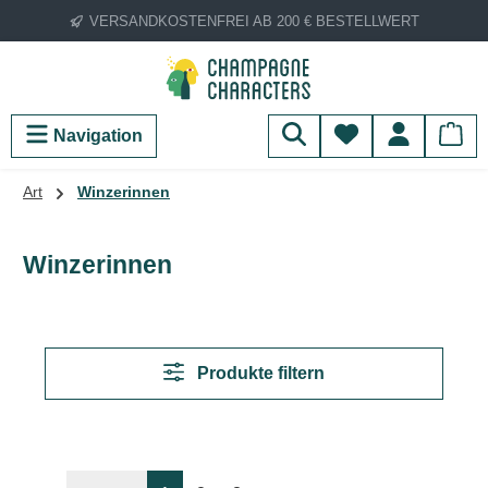
VERSANDKOSTENFREI AB 200 € BESTELLWERT
Zum Hauptinhalt springen
Du hast 0 Produ
Navigation
Art
Winzerinnen
Winzerinnen
Produkte filtern