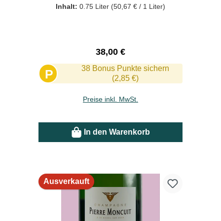
Inhalt:
0.75 Liter
(50,67 € / 1 Liter)
Regulärer Preis:
38,00 €
38 Bonus Punkte sichern
P
(2,85 €)
Preise inkl. MwSt.
In den Warenkorb
Ausverkauft