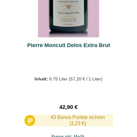
Pierre Moncuit Delos Extra Brut
Inhalt:
0.75 Liter
(57,20 € / 1 Liter)
Regulärer Preis:
42,90 €
43 Bonus Punkte sichern
P
(3,23 €)
Preise inkl. MwSt.