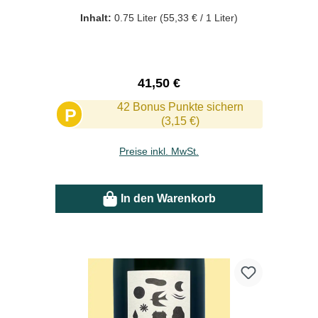
Inhalt:
0.75 Liter
(55,33 € / 1 Liter)
Regulärer Preis:
41,50 €
42 Bonus Punkte sichern
P
(3,15 €)
Preise inkl. MwSt.
In den Warenkorb