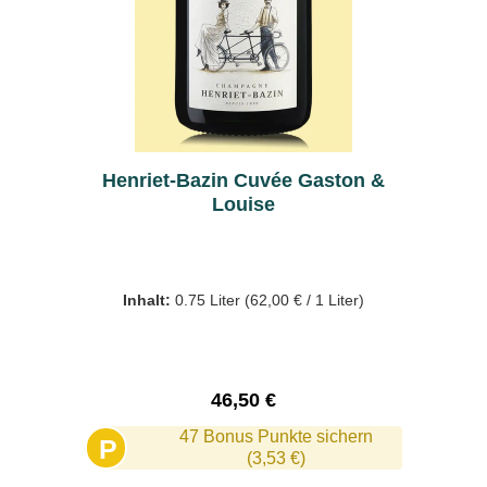
Henriet-Bazin Cuvée Gaston &
Louise
Inhalt:
0.75 Liter
(62,00 € / 1 Liter)
Regulärer Preis:
46,50 €
47 Bonus Punkte sichern
P
(3,53 €)