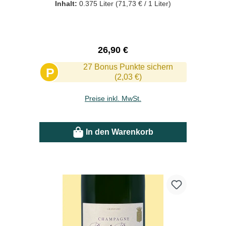
Inhalt:
0.375 Liter
(71,73 € / 1 Liter)
Regulärer Preis:
26,90 €
27 Bonus Punkte sichern
P
(2,03 €)
Preise inkl. MwSt.
In den Warenkorb