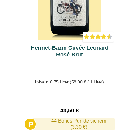
Durchschnittliche Bewer
Henriet-Bazin Cuvée Leonard
Rosé Brut
Inhalt:
0.75 Liter
(58,00 € / 1 Liter)
Regulärer Preis:
43,50 €
44 Bonus Punkte sichern
P
(3,30 €)