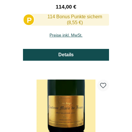
Regulärer Preis:
114,00 €
114 Bonus Punkte sichern
P
(8,55 €)
Preise inkl. MwSt.
Details