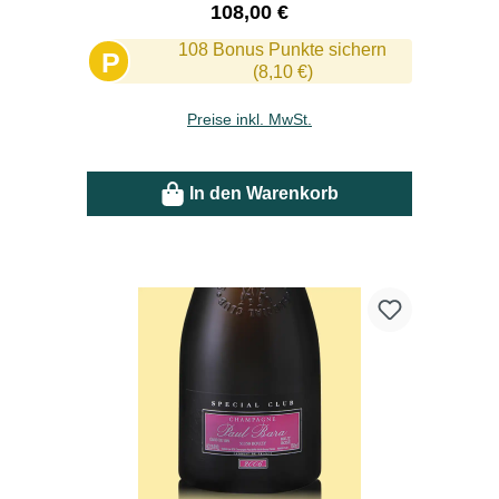
Regulärer Preis:
108,00 €
108 Bonus Punkte sichern
P
(8,10 €)
Preise inkl. MwSt.
In den Warenkorb