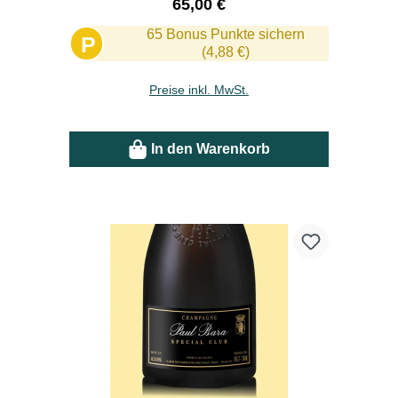
Regulärer Preis:
65,00 €
65 Bonus Punkte sichern
P
(4,88 €)
Preise inkl. MwSt.
In den Warenkorb