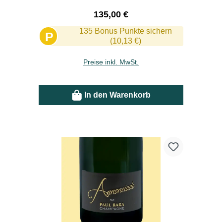
Regulärer Preis:
135,00 €
135 Bonus Punkte sichern
P
(10,13 €)
Preise inkl. MwSt.
In den Warenkorb