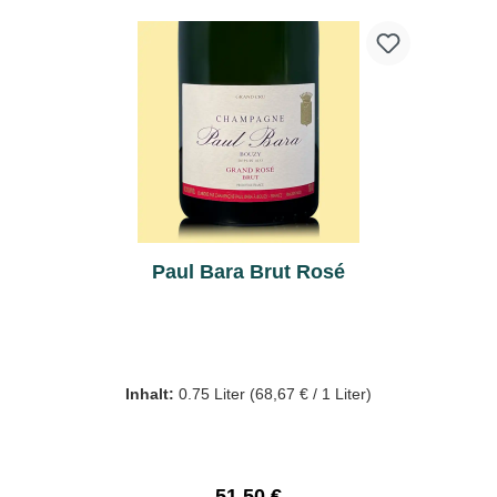
Paul Bara Brut Rosé
Inhalt:
0.75 Liter
(68,67 € / 1 Liter)
Regulärer Preis:
51,50 €