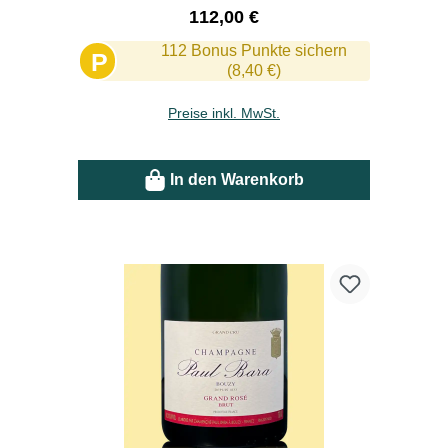
Regulärer Preis:
112,00 €
112 Bonus Punkte sichern
P
(8,40 €)
Preise inkl. MwSt.
In den Warenkorb