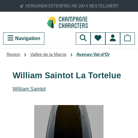
VERSANDKOSTENFREI AB 200 € BESTELLWERT
Zum Hauptinhalt springen
Du hast 0 Produ
Navigation
Region
Vallée de la Marne
Avenay-Val-d'Or
William Saintot La Tortelue
William Saintot
Bildergalerie überspringen