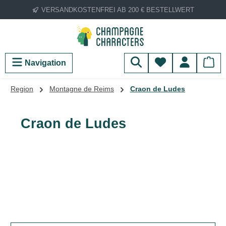
VERSANDKOSTENFREI AB 200 € BESTELLWERT
Zum Hauptinhalt springen
Du hast 0 Produ
Navigation
Region
Montagne de Reims
Craon de Ludes
Craon de Ludes