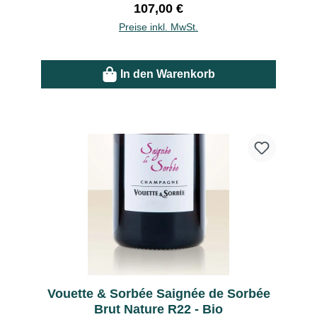
Regulärer Preis:
107,00 €
Preise inkl. MwSt.
In den Warenkorb
Vouette & Sorbée Saignée de Sorbée
Brut Nature R22 - Bio