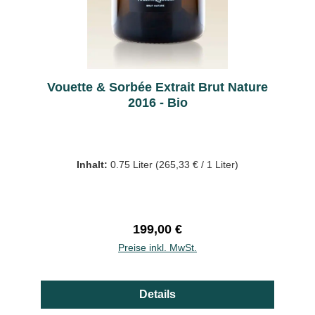
Vouette & Sorbée Extrait Brut Nature
2016 - Bio
Inhalt:
0.75 Liter
(265,33 € / 1 Liter)
Regulärer Preis:
199,00 €
Preise inkl. MwSt.
Details