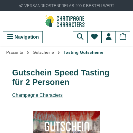
VERSANDKOSTENFREI AB 200 € BESTELLWERT
Zum Hauptinhalt springen
Du hast 0 Produ
Navigation
Präsente
Gutscheine
Tasting Gutscheine
Gutschein Speed Tasting
für 2 Personen
Champagne Characters
Bildergalerie überspringen