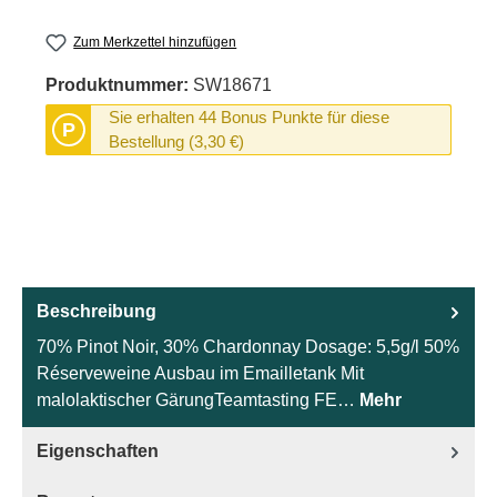
Zum Merkzettel hinzufügen
Produktnummer:
SW18671
Sie erhalten 44 Bonus Punkte für diese
P
Bestellung (3,30 €)
Beschreibung
70% Pinot Noir, 30% Chardonnay Dosage: 5,5g/l 50%
Réserveweine Ausbau im Emailletank Mit
malolaktischer GärungTeamtasting FE…
Mehr
Eigenschaften