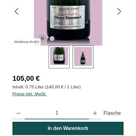
Abbildung ähnlich
Regulärer Preis:
105,00 €
Inhalt:
0.75 Liter
(140,00 € / 1 Liter)
Preise inkl. MwSt.
Produkt Anzahl: Gib den gewünschten Wert ein oder benutze die
Flasche
In den Warenkorb