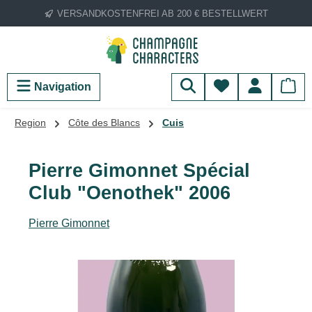
VERSANDKOSTENFREI AB 200 € BESTELLWERT
Zum Hauptinhalt springen
Du hast 0 Produ
Navigation
Region
Côte des Blancs
Cuis
Pierre Gimonnet Spécial
Club "Oenothek" 2006
Pierre Gimonnet
Bildergalerie überspringen