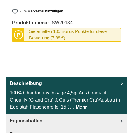
Zum Merkzettel hinzufügen
Produktnummer:
SW20134
Sie erhalten 105 Bonus Punkte für diese
P
Bestellung (7,88 €)
Beschreibung
100% ChardonnayDosage 4,5g/lAus Cramant,
Chouilly (Grand Cru) & Cuis (Premier Cru)Ausbau in
EdelstahlFlaschenreife: 15 J…
Mehr
Eigenschaften