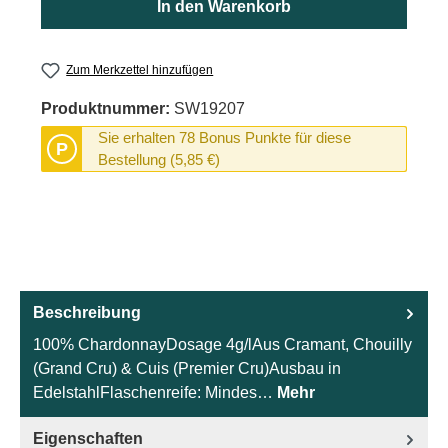
In den Warenkorb
Zum Merkzettel hinzufügen
Produktnummer:
SW19207
Sie erhalten 78 Bonus Punkte für diese
P
Bestellung (5,85 €)
Beschreibung
100% ChardonnayDosage 4g/lAus Cramant, Chouilly
(Grand Cru) & Cuis (Premier Cru)Ausbau in
EdelstahlFlaschenreife: Mindes…
Mehr
Eigenschaften