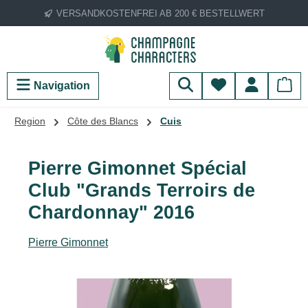
VERSANDKOSTENFREI AB 200 € BESTELLWERT
Zum Hauptinhalt springen
Du hast 0 Produ
Navigation
Region
Côte des Blancs
Cuis
Pierre Gimonnet Spécial
Club "Grands Terroirs de
Chardonnay" 2016
Pierre Gimonnet
Bildergalerie überspringen