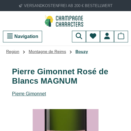
VERSANDKOSTENFREI AB 200 € BESTELLWERT
Zum Hauptinhalt springen
Du hast 0 Produ
Navigation
Region
Montagne de Reims
Bouzy
Pierre Gimonnet Rosé de
Blancs MAGNUM
Pierre Gimonnet
Bildergalerie überspringen