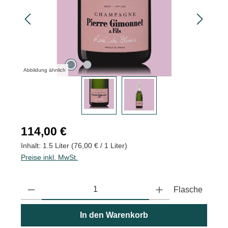
Abbildung ähnlich
Regulärer Preis:
114,00 €
Inhalt:
1.5 Liter
(76,00 € / 1 Liter)
Preise inkl. MwSt.
Produkt Anzahl: Gib den gewünschten Wert ein oder benutze die
Flasche
In den Warenkorb