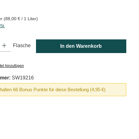
is:
€
er
(88,00 € / 1 Liter)
St.
: Gib den gewünschten Wert ein oder benutze die Schaltflächen um die
Flasche
In den Warenkorb
tel hinzufügen
mer:
SW19216
rhalten 66 Bonus Punkte für diese Bestellung (4,95 €)