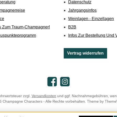
beratung
Datenschutz
mpagnerreise
Jahrgangsinfos
ice
Weinlagen - Einzellagen
's Zum Traum-Champagner!
B2B
nuspunkteprogramm
Infos Zur Bestellung Und 
Vertrag widerrufen
Facebook
Instagram
Mehrwertsteuer zzgl.
Versandkosten
und ggf. Nachnahmegebühren, wenn
6 Champagne Characters - Alle Rechte vorbehalten. Theme by
Theme