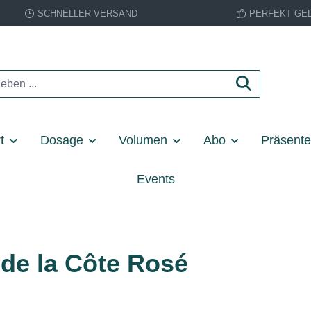
SCHNELLER VERSAND
PERFEKT GE
t
Dosage
Volumen
Abo
Präsent
Events
 de la Côte Rosé