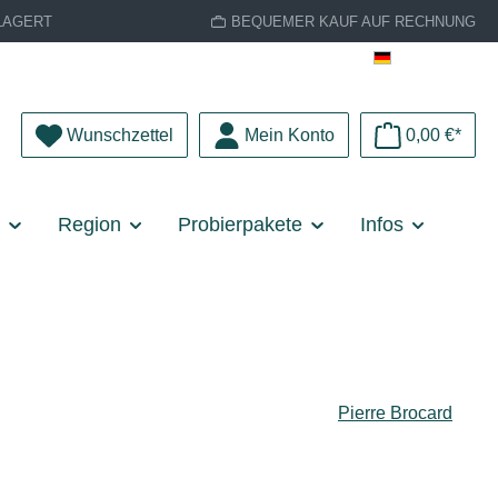
LAGERT
BEQUEMER KAUF AUF RECHNUNG
Deutsch
Du hast 0 Produkte auf dem Merkzettel
Wunschzettel
Mein Konto
0,00 €*
e
Region
Probierpakete
Infos
Pierre Brocard