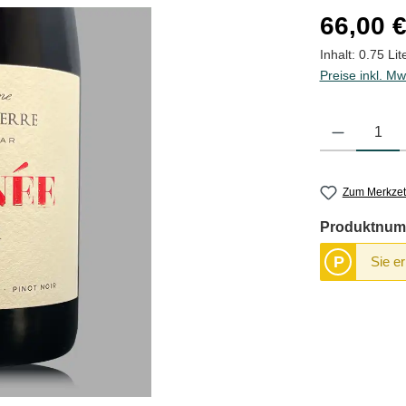
Regulärer Pre
66,00 
Inhalt:
0.75 Lit
Preise inkl. Mw
Produkt Anzahl
Zum Merkzet
Produktnum
P
Sie e