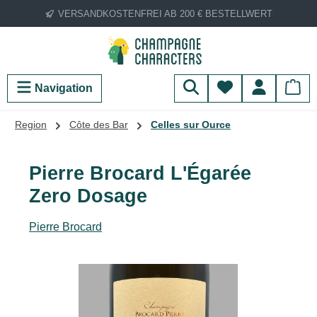
VERSANDKOSTENFREI AB 200 € BESTELLWERT
Zum Hauptinhalt springen
Du hast 0 Produ
Navigation
Region
Côte des Bar
Celles sur Ource
Pierre Brocard L'Égarée
Zero Dosage
Pierre Brocard
Bildergalerie überspringen