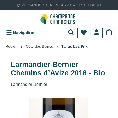
VERSANDKOSTENFREI AB 200 € BESTELLWERT
Zum Hauptinhalt springen
Du hast 0 Produ
Navigation
Region
Côte des Blancs
Tallus Les Prix
Larmandier-Bernier
Chemins d’Avize 2016 - Bio
Larmandier-Bernier
Bildergalerie überspringen