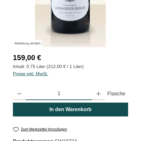
Abbildung ähnlich
Regulärer Preis:
159,00 €
Inhalt:
0.75 Liter
(212,00 € / 1 Liter)
Preise inkl. MwSt.
Produkt Anzahl: Gib den gewünschten Wert ein oder benutze die
Flasche
In den Warenkorb
Zum Merkzettel hinzufügen