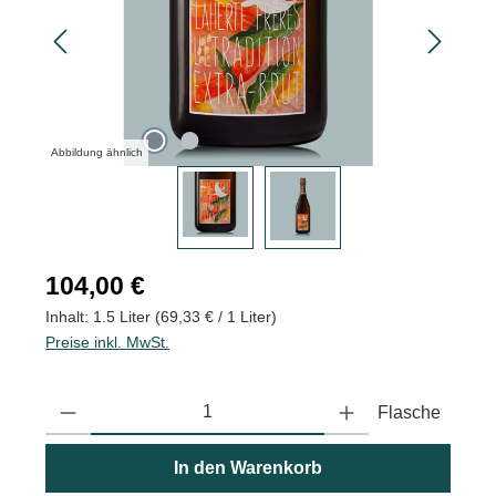
Abbildung ähnlich
Regulärer Preis:
104,00 €
Inhalt:
1.5 Liter
(69,33 € / 1 Liter)
Preise inkl. MwSt.
Produkt Anzahl: Gib den gewünschten Wert ein oder benutze die
Flasche
In den Warenkorb