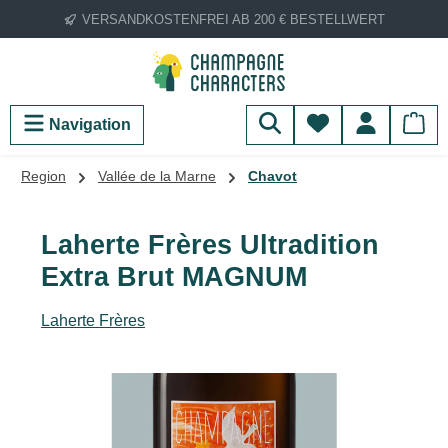
VERSANDKOSTENFREI AB 200 € BESTELLWERT
Zum Hauptinhalt springen
Du hast 0 Produ
Navigation
Region
Vallée de la Marne
Chavot
Laherte Frères Ultradition
Extra Brut MAGNUM
Laherte Frères
Bildergalerie überspringen