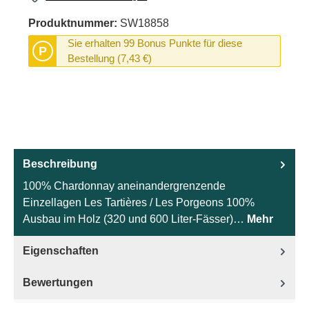
Produktnummer:
SW18858
Sie erhalten 99 Bonus Punkte für diese
P
Bestellung (7,43 €)
Beschreibung
100% Chardonnay aneinandergrenzende
Einzellagen Les Tartières / Les Porgeons 100%
Ausbau im Holz (320 und 600 Liter-Fässer)…
Mehr
Eigenschaften
Bewertungen