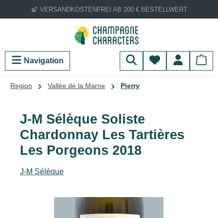
VERSANDKOSTENFREI AB 200 € BESTELLWERT
Zum Hauptinhalt springen
Du hast 0 Produ
Navigation
Region
Vallée de la Marne
Pierry
J-M Sélèque Soliste
Chardonnay Les Tartières
Les Porgeons 2018
J-M Sélèque
Bildergalerie überspringen