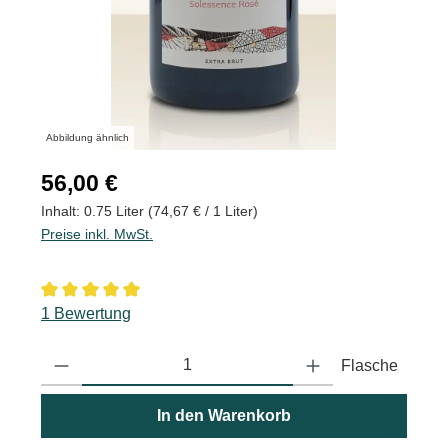
Abbildung ähnlich
Regulärer Preis:
56,00 €
Inhalt:
0.75 Liter
(74,67 € / 1 Liter)
Preise inkl. MwSt.
Durchschnittliche Bewertung von 5 von 5 Sternen
1 Bewertung
Produkt Anzahl: Gib den gewünschten Wert ein oder benutze die
Flasche
In den Warenkorb