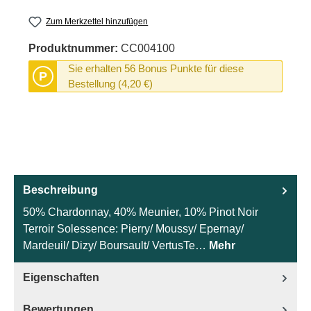
Zum Merkzettel hinzufügen
Produktnummer:
CC004100
Sie erhalten 56 Bonus Punkte für diese
P
Bestellung (4,20 €)
Beschreibung
50% Chardonnay, 40% Meunier, 10% Pinot Noir
Terroir Solessence: Pierry/ Moussy/ Epernay/
Mardeuil/ Dizy/ Boursault/ VertusTe…
Mehr
Eigenschaften
Bewertungen