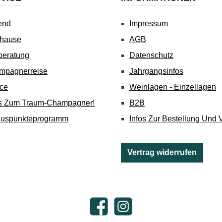
end
Impressum
uhause
AGB
beratung
Datenschutz
mpagnerreise
Jahrgangsinfos
ice
Weinlagen - Einzellagen
's Zum Traum-Champagner!
B2B
nuspunkteprogramm
Infos Zur Bestellung Und 
Vertrag widerrufen
Facebook
Instagram