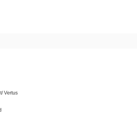
t/ Vertus
d