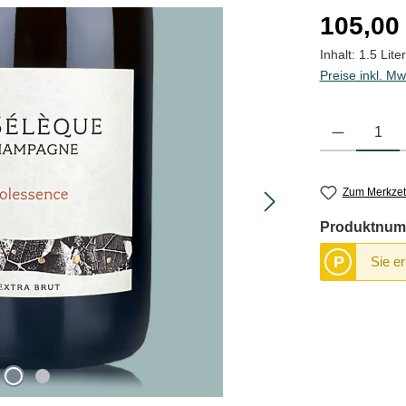
Regulärer Pre
105,00
Inhalt:
1.5 Lite
Preise inkl. Mw
Produkt Anzahl
Zum Merkzet
Produktnum
P
Sie e