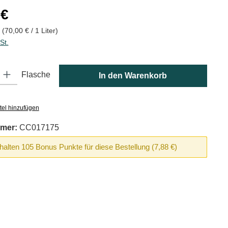
is:
 €
r
(70,00 € / 1 Liter)
St.
: Gib den gewünschten Wert ein oder benutze die Schaltflächen um die
Flasche
In den Warenkorb
tel hinzufügen
mer:
CC017175
rhalten 105 Bonus Punkte für diese Bestellung (7,88 €)