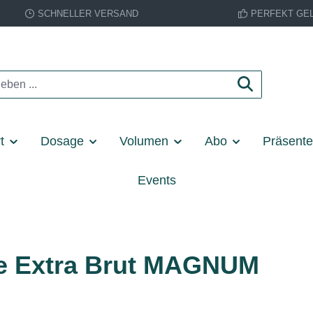
SCHNELLER VERSAND
PERFEKT GE
t
Dosage
Volumen
Abo
Präsent
Events
ce Extra Brut MAGNUM