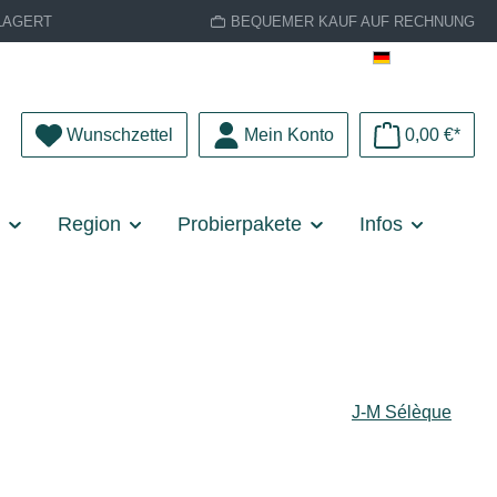
LAGERT
BEQUEMER KAUF AUF RECHNUNG
Deutsch
Du hast 0 Produkte auf dem Merkzettel
Wunschzettel
Mein Konto
0,00 €*
e
Region
Probierpakete
Infos
J-M Sélèque