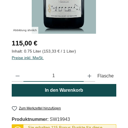
Abbildung ähnlich
Regulärer Preis:
115,00 €
Inhalt:
0.75 Liter
(153,33 € / 1 Liter)
Preise inkl. MwSt.
Produkt Anzahl: Gib den gewünschten Wert ein oder benutze die
Flasche
In den Warenkorb
Zum Merkzettel hinzufügen
Produktnummer:
SW19943
Sie erhalten 115 Bonus Punkte für diese