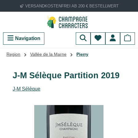
VERSANDKOSTENFREI AB 200 € BESTELLWERT
Zum Hauptinhalt springen
Du hast 0 Produ
Navigation
Region
Vallée de la Marne
Pierry
J-M Sélèque Partition 2019
J-M Sélèque
Bildergalerie überspringen