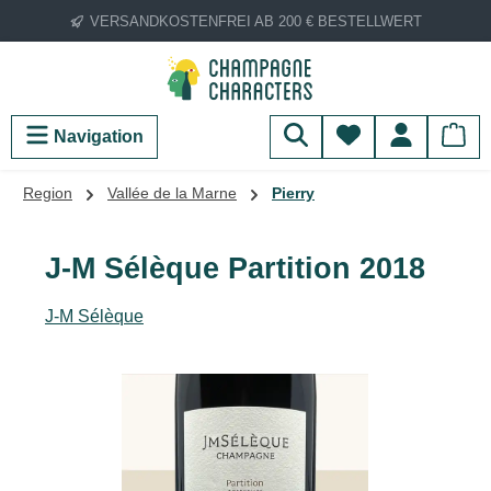
VERSANDKOSTENFREI AB 200 € BESTELLWERT
Zum Hauptinhalt springen
Du hast 0 Produ
Navigation
Region
Vallée de la Marne
Pierry
J-M Sélèque Partition 2018
J-M Sélèque
Bildergalerie überspringen