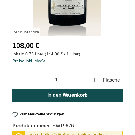
Abbildung ähnlich
Regulärer Preis:
108,00 €
Inhalt:
0.75 Liter
(144,00 € / 1 Liter)
Preise inkl. MwSt.
Produkt Anzahl: Gib den gewünschten Wert ein oder benutze die
Flasche
In den Warenkorb
Zum Merkzettel hinzufügen
Produktnummer:
SW19676
Sie erhalten 108 Bonus Punkte für diese