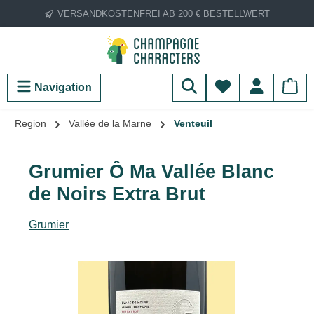
VERSANDKOSTENFREI AB 200 € BESTELLWERT
Zum Hauptinhalt springen
Du hast 0 Produ
Navigation
Region
Vallée de la Marne
Venteuil
Grumier Ô Ma Vallée Blanc
de Noirs Extra Brut
Grumier
Bildergalerie überspringen