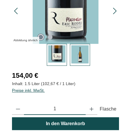
Abbildung ähnlich
Regulärer Preis:
154,00 €
Inhalt:
1.5 Liter
(102,67 € / 1 Liter)
Preise inkl. MwSt.
Produkt Anzahl: Gib den gewünschten Wert ein oder benutze die
Flasche
In den Warenkorb