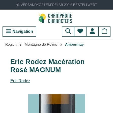
VERSANDKOSTENFREI AB 200 € BESTELLWERT
Zum Hauptinhalt springen
Du hast 0 Produ
Navigation
Region
Montagne de Reims
Ambonnay
Eric Rodez Macération
Rosé MAGNUM
Eric Rodez
Bildergalerie überspringen