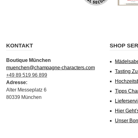
KONTAKT
SHOP SER
Boutique München
Mädelsab
muenchen@champagne-characters.com
Tasting Z
+49 89 519 96 899
Hochzeits
Adresse:
Alter Messeplatz 6
Tipps Cha
80339 München
Lieferserv
Hier Geht
Unser Bo