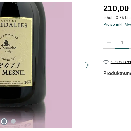
Regulärer Pre
210,00
Inhalt:
0.75 Lit
Preise inkl. Mw
Produkt Anzahl
Zum Merkzet
Produktnum