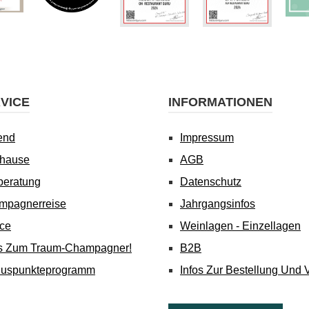
VICE
INFORMATIONEN
end
Impressum
uhause
AGB
beratung
Datenschutz
mpagnerreise
Jahrgangsinfos
ice
Weinlagen - Einzellagen
's Zum Traum-Champagner!
B2B
nuspunkteprogramm
Infos Zur Bestellung Und 