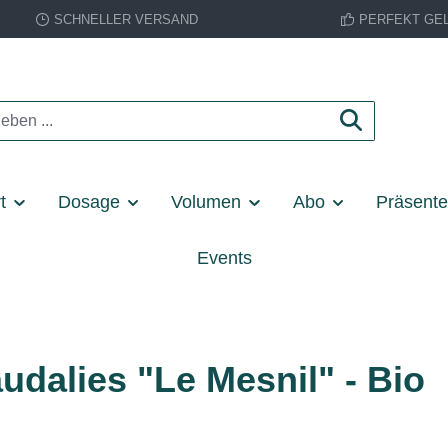
SCHNELLER VERSAND
PERFEKT GE
t
Dosage
Volumen
Abo
Präsent
Events
dalies "Le Mesnil" - Bio