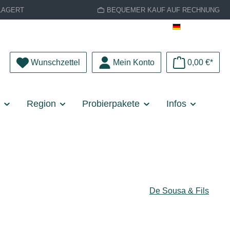
LAGERT
BEQUEMER KAUF AUF RECHNUNG
Deutsch
Du hast 0 Produkte auf dem Merkzettel
Wunschzettel
Mein Konto
0,00 €*
e
Region
Probierpakete
Infos
De Sousa & Fils