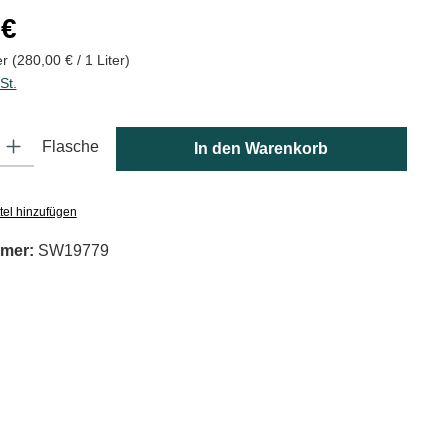
is:
 €
er
(280,00 € / 1 Liter)
St.
: Gib den gewünschten Wert ein oder benutze die Schaltflächen um die
Flasche
In den Warenkorb
tel hinzufügen
mer:
SW19779