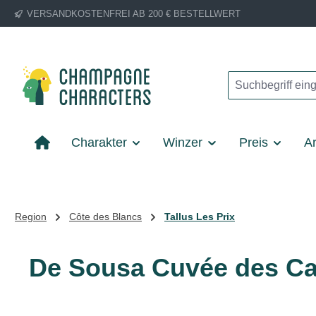
VERSANDKOSTENFREI AB 200 € BESTELLWERT
m Hauptinhalt springen
Zur Suche springen
Zur Hauptnavigation springen
Charakter
Winzer
Preis
Ar
Region
Côte des Blancs
Tallus Les Prix
De Sousa Cuvée des Cau