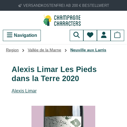
VERSANDKOSTENFREI AB 200 € BESTELLWERT
Zum Hauptinhalt springen
Du hast 0 Produ
Navigation
Region
Vallée de la Marne
Neuville aux Larris
Alexis Limar Les Pieds
dans la Terre 2020
Alexis Limar
Bildergalerie überspringen