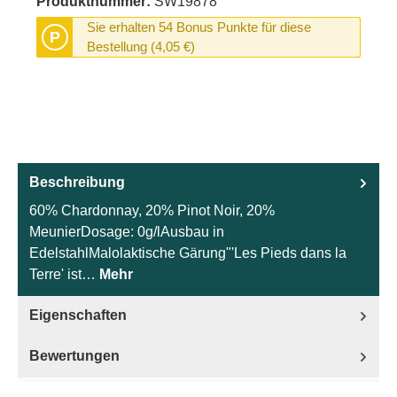
Produktnummer:
SW19878
Sie erhalten 54 Bonus Punkte für diese
P
Bestellung (4,05 €)
Beschreibung
60% Chardonnay, 20% Pinot Noir, 20%
MeunierDosage: 0g/lAusbau in
EdelstahlMalolaktische Gärung"'Les Pieds dans la
Terre' ist…
Mehr
Eigenschaften
Bewertungen