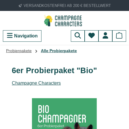
VERSANDKOSTENFREI AB 200 € BESTELLWERT
Zum Hauptinhalt springen
Du hast 0 Produ
Navigation
Probierpakete
Alle Probierpakete
6er Probierpaket "Bio"
Champagne Characters
Bildergalerie überspringen