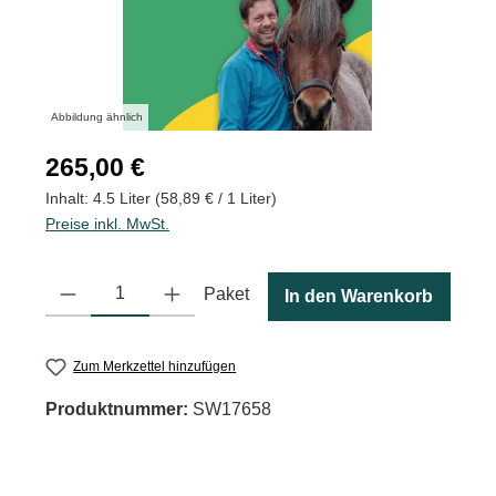
Abbildung ähnlich
Regulärer Preis:
265,00 €
Inhalt:
4.5 Liter
(58,89 € / 1 Liter)
Preise inkl. MwSt.
Produkt Anzahl: Gib den gewünschten Wert ein oder benutze die
Paket
In den Warenkorb
Zum Merkzettel hinzufügen
Produktnummer:
SW17658