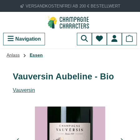
VERSANDKOSTENFREI AB 200 € BESTELLWERT
Zum Hauptinhalt springen
Du hast 0 Produ
Navigation
Anlass
Essen
Vauversin Aubeline - Bio
Vauversin
Bildergalerie überspringen