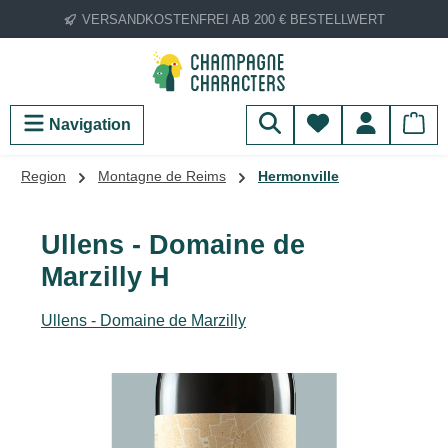
VERSANDKOSTENFREI AB 200 € BESTELLWERT
Zum Hauptinhalt springen
Du hast 0 Produ
Navigation
Region
Montagne de Reims
Hermonville
Ullens - Domaine de
Marzilly H
Ullens - Domaine de Marzilly
Bildergalerie überspringen