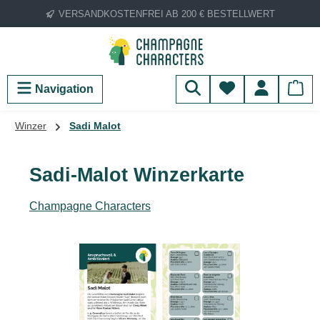
VERSANDKOSTENFREI AB 200 € BESTELLWERT
Zum Hauptinhalt springen
Du hast 0 Produ
Navigation
Winzer
Sadi Malot
Sadi-Malot Winzerkarte
Champagne Characters
Bildergalerie überspringen