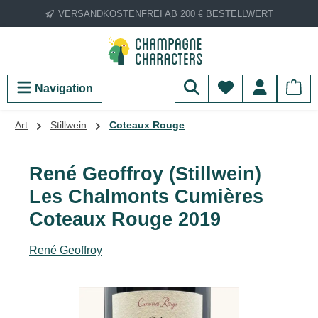
VERSANDKOSTENFREI AB 200 € BESTELLWERT
Zum Hauptinhalt springen
Du hast 0 Produ
Navigation
Art
Stillwein
Coteaux Rouge
René Geoffroy (Stillwein)
Les Chalmonts Cumières
Coteaux Rouge 2019
René Geoffroy
Bildergalerie überspringen