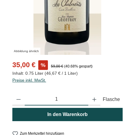
Abbildung ähnlich
Verkaufspreis:
35,00 €
%
Regulärer Preis:
59,00 €
(40.68% gespart)
Inhalt:
0.75 Liter
(46,67 € / 1 Liter)
Preise inkl. MwSt.
Produkt Anzahl: Gib den gewünschten Wert ein oder benutze die
Flasche
In den Warenkorb
Zum Merkzettel hinzufügen