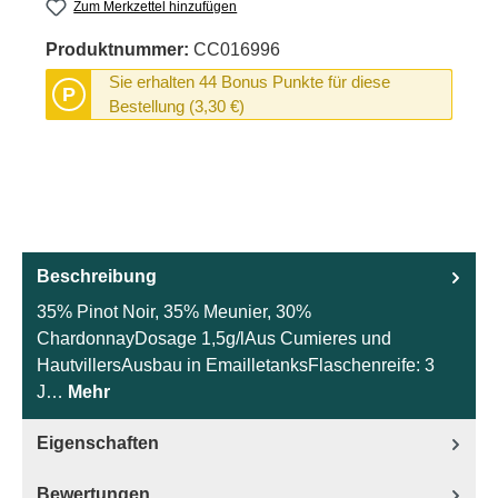
Zum Merkzettel hinzufügen
Produktnummer:
CC016996
Sie erhalten 44 Bonus Punkte für diese
P
Bestellung (3,30 €)
Beschreibung
35% Pinot Noir, 35% Meunier, 30%
ChardonnayDosage 1,5g/lAus Cumieres und
HautvillersAusbau in EmailletanksFlaschenreife: 3
J…
Mehr
Eigenschaften
Bewertungen