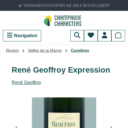
VERSANDKOSTENFREI AB 200 € BESTELLWERT
Zum Hauptinhalt springen
Du hast 0 Produ
Navigation
Region
Vallée de la Marne
Cumières
René Geoffroy Expression
René Geoffroy
Bildergalerie überspringen