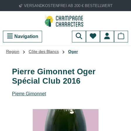
VERSANDKOSTENFREI AB 200 € BESTELLWERT
Zum Hauptinhalt springen
Du hast 0 Produ
Navigation
Region
Côte des Blancs
Oger
Pierre Gimonnet Oger
Spécial Club 2016
Pierre Gimonnet
Bildergalerie überspringen