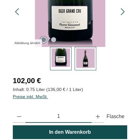
Abbildung ähnlich
Regulärer Preis:
102,00 €
Inhalt:
0.75 Liter
(136,00 € / 1 Liter)
Preise inkl. MwSt.
Produkt Anzahl: Gib den gewünschten Wert ein oder benutze die
Flasche
In den Warenkorb