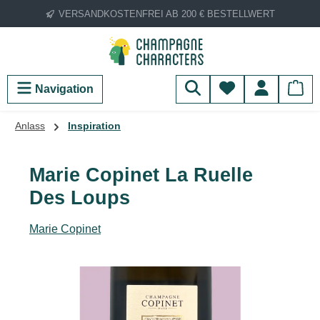
VERSANDKOSTENFREI AB 200 € BESTELLWERT
Zum Hauptinhalt springen
Du hast 0 Produ
Navigation
Anlass
Inspiration
Marie Copinet La Ruelle
Des Loups
Marie Copinet
Bildergalerie überspringen