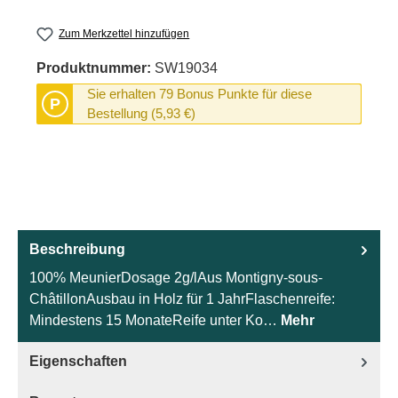
Zum Merkzettel hinzufügen
Produktnummer:
SW19034
Sie erhalten 79 Bonus Punkte für diese
P
Bestellung (5,93 €)
Beschreibung
100% MeunierDosage 2g/lAus Montigny-sous-
ChâtillonAusbau in Holz für 1 JahrFlaschenreife:
Mindestens 15 MonateReife unter Ko…
Mehr
Eigenschaften