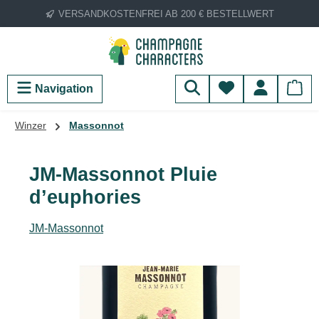
VERSANDKOSTENFREI AB 200 € BESTELLWERT
Zum Hauptinhalt springen
Du hast 0 Produ
Navigation
Winzer
Massonnot
JM-Massonnot Pluie
d’euphories
JM-Massonnot
Bildergalerie überspringen