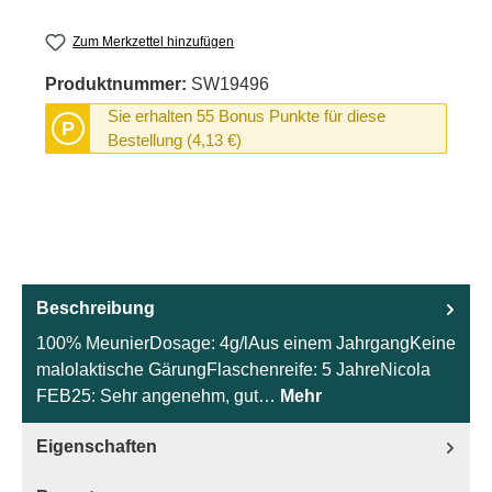
Zum Merkzettel hinzufügen
Produktnummer:
SW19496
Sie erhalten 55 Bonus Punkte für diese
P
Bestellung (4,13 €)
Beschreibung
100% MeunierDosage: 4g/lAus einem JahrgangKeine
malolaktische GärungFlaschenreife: 5 JahreNicola
FEB25: Sehr angenehm, gut…
Mehr
Eigenschaften