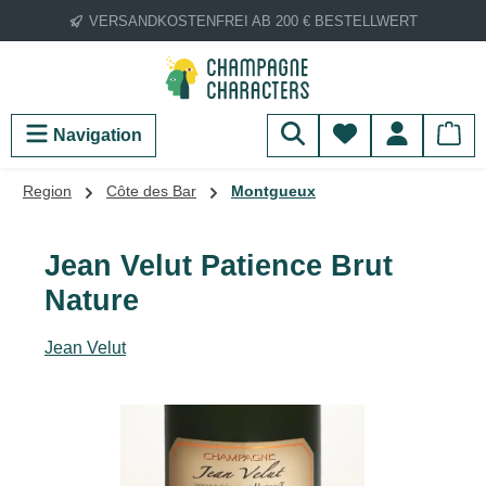
VERSANDKOSTENFREI AB 200 € BESTELLWERT
Zum Hauptinhalt springen
Du hast 0 Produ
Navigation
Region
Côte des Bar
Montgueux
Jean Velut Patience Brut
Nature
Jean Velut
Bildergalerie überspringen