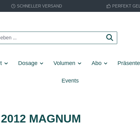
SCHNELLER VERSAND
PERFEKT GE
t
Dosage
Volumen
Abo
Präsent
Events
e 2012 MAGNUM