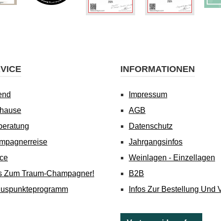
VICE
INFORMATIONEN
end
Impressum
uhause
AGB
beratung
Datenschutz
mpagnerreise
Jahrgangsinfos
ice
Weinlagen - Einzellagen
's Zum Traum-Champagner!
B2B
nuspunkteprogramm
Infos Zur Bestellung Und 