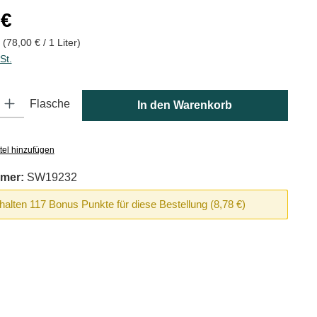
is:
 €
r
(78,00 € / 1 Liter)
St.
: Gib den gewünschten Wert ein oder benutze die Schaltflächen um die
Flasche
In den Warenkorb
tel hinzufügen
mer:
SW19232
rhalten 117 Bonus Punkte für diese Bestellung (8,78 €)