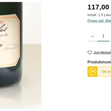
Regulärer Pre
117,00
Inhalt:
1.5 Lite
Preise inkl. Mw
Produkt Anzahl
Zum Merkzet
Produktnum
P
Sie e