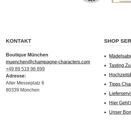
KONTAKT
SHOP SER
Boutique München
Mädelsab
muenchen@champagne-characters.com
Tasting Z
+49 89 519 96 899
Hochzeits
Adresse:
Alter Messeplatz 6
Tipps Cha
80339 München
Lieferserv
Hier Geht
Unser Bo