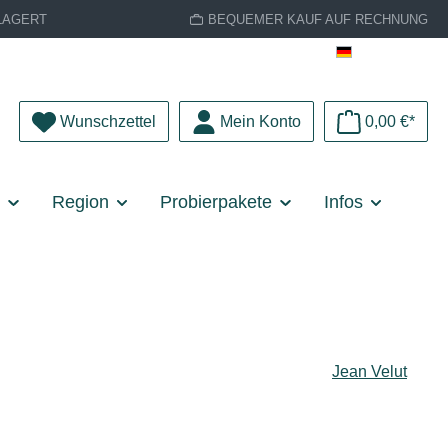
LAGERT
BEQUEMER KAUF AUF RECHNUNG
Deutsch
Du hast 0 Produkte auf dem Merkzettel
Wunschzettel
Mein Konto
0,00 €*
e
Region
Probierpakete
Infos
Jean Velut