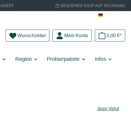
LAGERT
BEQUEMER KAUF AUF RECHNUNG
Deutsch
Du hast 0 Produkte auf dem Merkzettel
Wunschzettel
Mein Konto
0,00 €*
e
Region
Probierpakete
Infos
Jean Velut