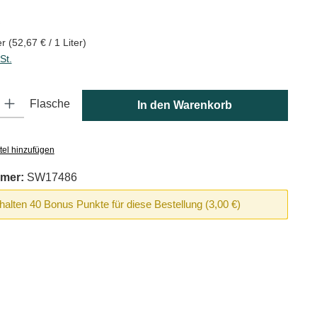
is:
€
er
(52,67 € / 1 Liter)
St.
: Gib den gewünschten Wert ein oder benutze die Schaltflächen um die
Flasche
In den Warenkorb
tel hinzufügen
mer:
SW17486
rhalten 40 Bonus Punkte für diese Bestellung (3,00 €)