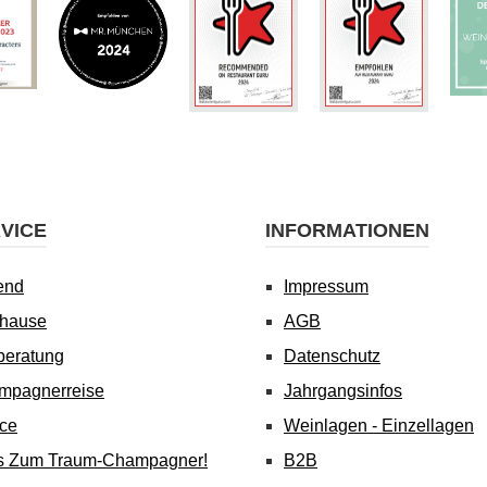
VICE
INFORMATIONEN
end
Impressum
uhause
AGB
beratung
Datenschutz
mpagnerreise
Jahrgangsinfos
ice
Weinlagen - Einzellagen
's Zum Traum-Champagner!
B2B