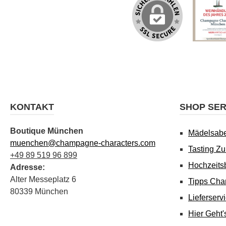
KONTAKT
SHOP SER
Boutique München
Mädelsab
muenchen@champagne-characters.com
Tasting Z
+49 89 519 96 899
Hochzeits
Adresse:
Alter Messeplatz 6
Tipps Cha
80339 München
Lieferserv
Hier Geht