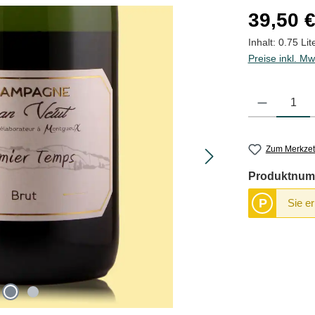
Regulärer Pre
39,50 
Inhalt:
0.75 Lit
Preise inkl. Mw
Produkt Anzahl
Zum Merkzet
Produktnum
P
Sie e