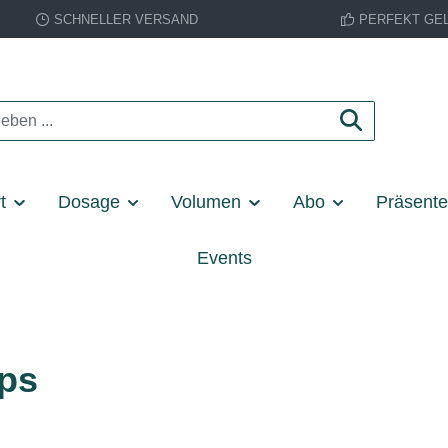
SCHNELLER VERSAND
PERFEKT GE
t
Dosage
Volumen
Abo
Präsent
Events
mps