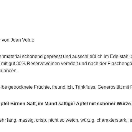
r von Jean Velut:
ubenmaterial schonend gepresst und ausschließlich im Edelstah
it gut 30% Reserveweinen veredelt und nach der Flaschengärun
 Nuancen.
be getrocknete Früchte, freundlich, Trinkfluss, Generosität mit 
fel-Birnen-Saft, im Mund saftiger Apfel mit schöner Würze 
ehr lang, massig, crisp, nicht so weich, würzig, charakterstark