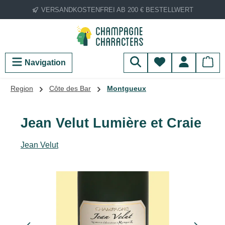
VERSANDKOSTENFREI AB 200 € BESTELLWERT
Zum Hauptinhalt springen
Du hast 0 Produ
Navigation
Region
Côte des Bar
Montgueux
Jean Velut Lumière et Craie
Jean Velut
Bildergalerie überspringen