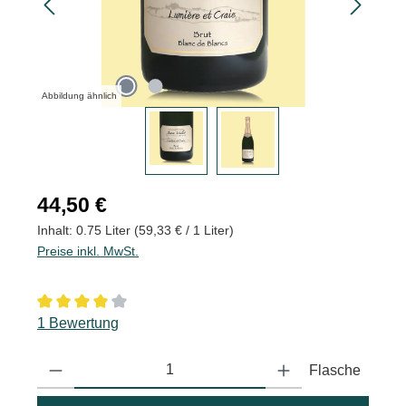
Abbildung ähnlich
Regulärer Preis:
44,50 €
Inhalt:
0.75 Liter
(59,33 € / 1 Liter)
Preise inkl. MwSt.
Durchschnittliche Bewertung von 4 von 5 Sternen
1 Bewertung
Produkt Anzahl: Gib den gewünschten Wert ein oder benutze die
Flasche