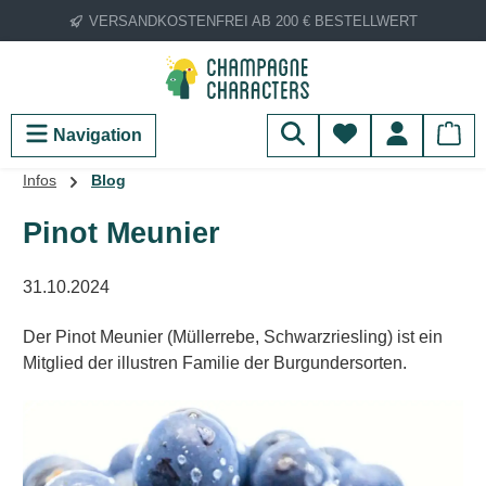
VERSANDKOSTENFREI AB 200 € BESTELLWERT
Zum Hauptinhalt springen
Du hast 0 Produ
Navigation
Infos
Blog
Pinot Meunier
31.10.2024
Der Pinot Meunier (Müllerrebe, Schwarzriesling) ist ein
Mitglied der illustren Familie der Burgundersorten.