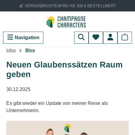
VERSANDKOSTENFREI AB 200 € BESTELLWERT
Zum Hauptinhalt springen
Du hast 0 Produ
Navigation
Infos
Blog
Neuen Glaubenssätzen Raum
geben
30.12.2025
Es gibt wieder ein Update von meiner Reise als
Unternehmerin.