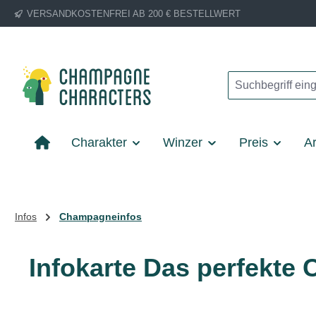
VERSANDKOSTENFREI AB 200 € BESTELLWERT
m Hauptinhalt springen
Zur Suche springen
Zur Hauptnavigation springen
Charakter
Winzer
Preis
Ar
Infos
Champagneinfos
Infokarte Das perfekte