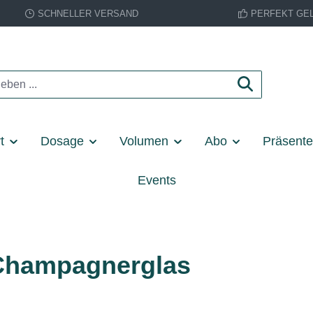
SCHNELLER VERSAND
PERFEKT GE
t
Dosage
Volumen
Abo
Präsent
Events
 Champagnerglas