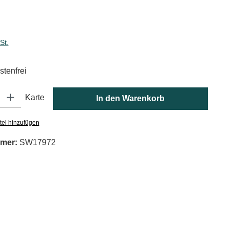
is:
St.
tenfrei
: Gib den gewünschten Wert ein oder benutze die Schaltflächen um die
Karte
In den Warenkorb
tel hinzufügen
mer:
SW17972