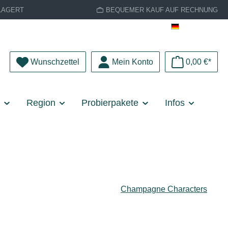
LAGERT
BEQUEMER KAUF AUF RECHNUNG
Deutsch
Du hast 0 Produkte auf dem Merkzettel
Wunschzettel
Mein Konto
0,00 €*
e
Region
Probierpakete
Infos
Champagne Characters