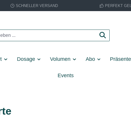
SCHNELLER VERSAND
PERFEKT GE
t
Dosage
Volumen
Abo
Präsent
Events
rte