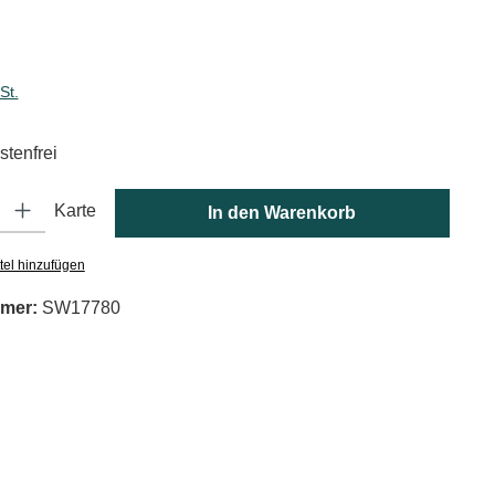
is:
St.
tenfrei
: Gib den gewünschten Wert ein oder benutze die Schaltflächen um die
Karte
In den Warenkorb
tel hinzufügen
mer:
SW17780