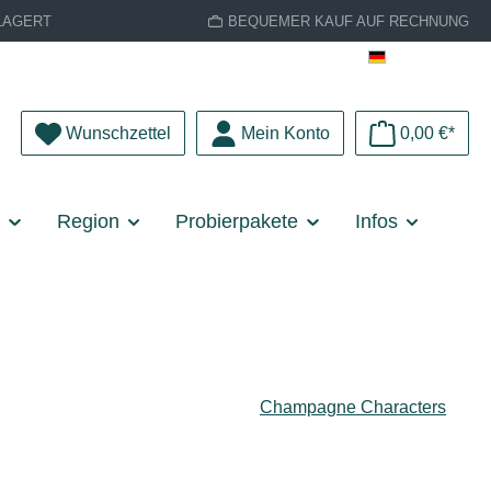
LAGERT
BEQUEMER KAUF AUF RECHNUNG
Deutsch
Du hast 0 Produkte auf dem Merkzettel
Wunschzettel
Mein Konto
0,00 €*
e
Region
Probierpakete
Infos
Champagne Characters