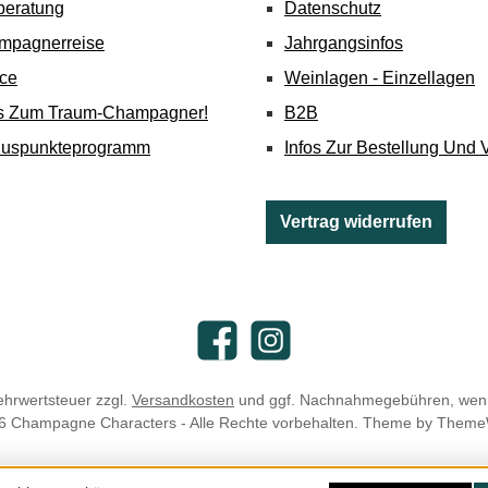
beratung
Datenschutz
mpagnerreise
Jahrgangsinfos
ice
Weinlagen - Einzellagen
's Zum Traum-Champagner!
B2B
nuspunkteprogramm
Infos Zur Bestellung Und 
Vertrag widerrufen
Facebook
Instagram
Mehrwertsteuer zzgl.
Versandkosten
und ggf. Nachnahmegebühren, wenn
6 Champagne Characters - Alle Rechte vorbehalten. Theme by
Theme