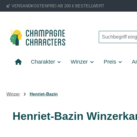
VERSANDKOSTENFREI AB 200 € BESTELLWERT
m Hauptinhalt springen
Zur Suche springen
Zur Hauptnavigation springen
Charakter
Winzer
Preis
Ar
Winzer
Henriet-Bazin
Henriet-Bazin Winzerka