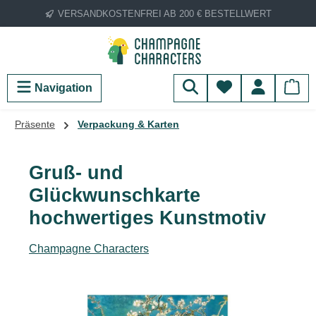
VERSANDKOSTENFREI AB 200 € BESTELLWERT
Zum Hauptinhalt springen
Du hast 0 Produ
Navigation
Präsente
Verpackung & Karten
Gruß- und
Glückwunschkarte
hochwertiges Kunstmotiv
Champagne Characters
Bildergalerie überspringen