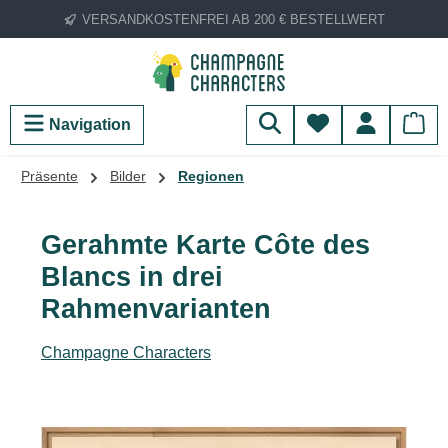
VERSANDKOSTENFREI AB 200 € BESTELLWERT
Zum Hauptinhalt springen
Du hast 0 Produ
Navigation
Präsente
Bilder
Regionen
Gerahmte Karte Côte des
Blancs in drei
Rahmenvarianten
Champagne Characters
Bildergalerie überspringen