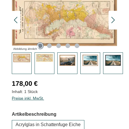
Abbildung ähnlich
Regulärer Preis:
178,00 €
Inhalt:
1 Stück
Preise inkl. MwSt.
auswählen
Artikelbeschreibung
Acrylglas in Schattenfuge Eiche