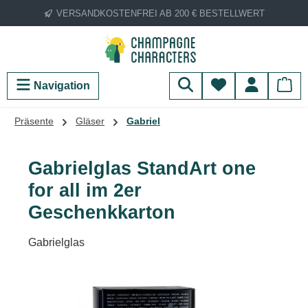
VERSANDKOSTENFREI AB 200 € BESTELLWERT
Zum Hauptinhalt springen
Du hast 0 Produ
Navigation
Präsente
Gläser
Gabriel
Gabrielglas StandArt one
for all im 2er
Geschenkkarton
Gabrielglas
Bildergalerie überspringen