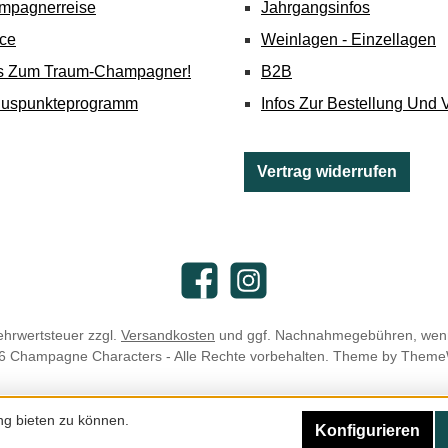
mpagnerreise
Jahrgangsinfos
ice
Weinlagen - Einzellagen
's Zum Traum-Champagner!
B2B
nuspunkteprogramm
Infos Zur Bestellung Und 
Vertrag widerrufen
Facebook
Instagram
Mehrwertsteuer zzgl.
Versandkosten
und ggf. Nachnahmegebühren, wenn
6 Champagne Characters - Alle Rechte vorbehalten. Theme by
Theme
ng bieten zu können.
Konfigurieren