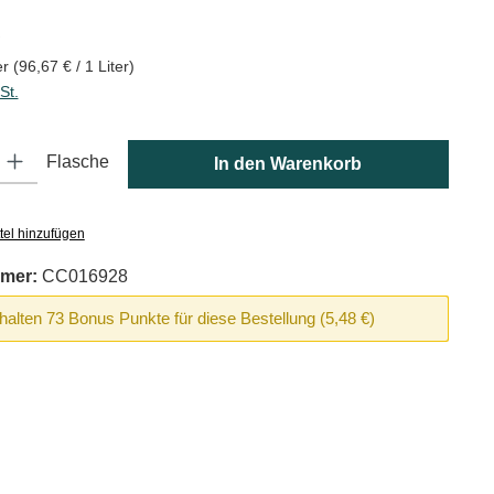
is:
€
er
(96,67 € / 1 Liter)
St.
: Gib den gewünschten Wert ein oder benutze die Schaltflächen um die
Flasche
In den Warenkorb
tel hinzufügen
mer:
CC016928
rhalten 73 Bonus Punkte für diese Bestellung (5,48 €)