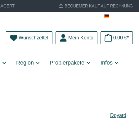
LAGERT
BEQUEMER KAUF AUF RECHNUNG
Deutsch
Du hast 0 Produkte auf dem Merkzettel
Wunschzettel
Mein Konto
0,00 €*
e
Region
Probierpakete
Infos
Doyard