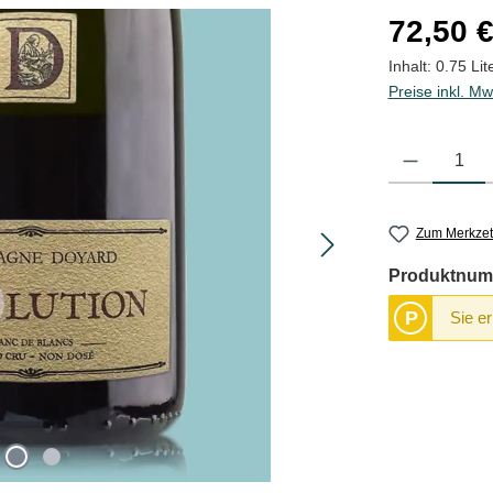
Regulärer Pre
72,50 
Inhalt:
0.75 Lit
Preise inkl. Mw
Produkt Anzahl
Zum Merkzet
Produktnum
P
Sie e