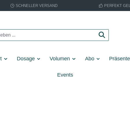
SCHNELLER VERSAND
PERFEKT GE
t
Dosage
Volumen
Abo
Präsent
Events