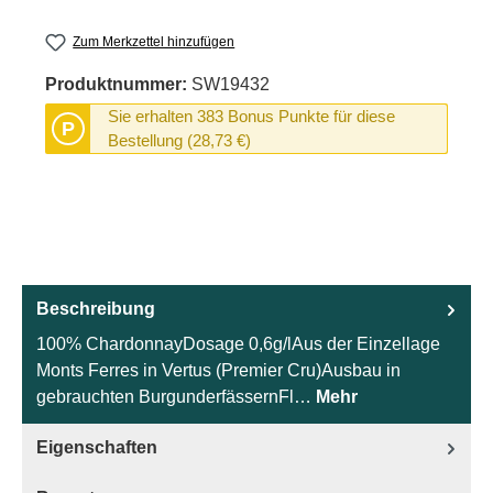
Zum Merkzettel hinzufügen
Produktnummer:
SW19432
Sie erhalten 383 Bonus Punkte für diese
P
Bestellung (28,73 €)
Beschreibung
100% ChardonnayDosage 0,6g/lAus der Einzellage
Monts Ferres in Vertus (Premier Cru)Ausbau in
gebrauchten BurgunderfässernFl…
Mehr
Eigenschaften