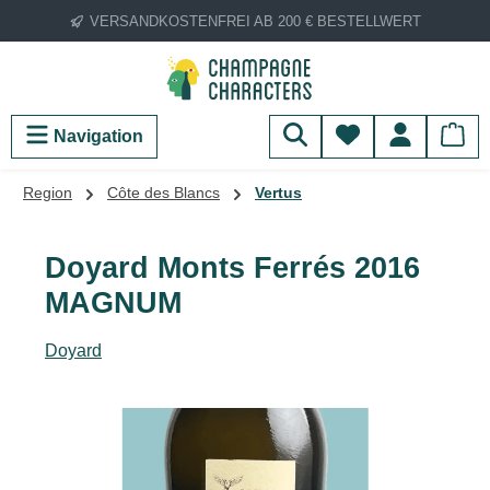
VERSANDKOSTENFREI AB 200 € BESTELLWERT
Zum Hauptinhalt springen
Du hast 0 Produ
Navigation
Region
Côte des Blancs
Vertus
Doyard Monts Ferrés 2016
MAGNUM
Doyard
Bildergalerie überspringen