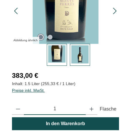
Abbildung ähnlich
Regulärer Preis:
383,00 €
Inhalt:
1.5 Liter
(255,33 € / 1 Liter)
Preise inkl. MwSt.
Produkt Anzahl: Gib den gewünschten Wert ein oder benutze die
Flasche
In den Warenkorb