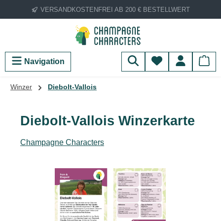
VERSANDKOSTENFREI AB 200 € BESTELLWERT
Zum Hauptinhalt springen
Du hast 0 Produ
Navigation
Winzer
Diebolt-Vallois
Diebolt-Vallois Winzerkarte
Champagne Characters
Bildergalerie überspringen